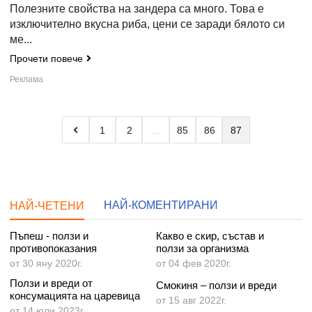
Полезните свойства на зандера са много. Това е
изключително вкусна риба, цени се заради бялото си
ме...
Прочети повече
1
2
85
86
87
НАЙ-КОМЕНТИРАНИ
НАЙ-ЧЕТЕНИ
Пъпеш - ползи и
Какво е скир, състав и
противопоказания
ползи за организма
от 30 яну 2020г.
от 04 фев 2020г.
Ползи и вреди от
Смокиня – ползи и вреди
консумацията на царевица
от 15 авг 2022г.
от 14 юли 2023г.