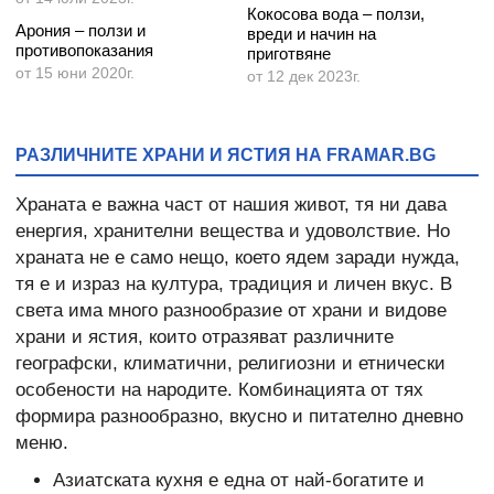
Кокосова вода – ползи,
Арония – ползи и
вреди и начин на
противопоказания
приготвяне
от 15 юни 2020г.
от 12 дек 2023г.
РАЗЛИЧНИТЕ ХРАНИ И ЯСТИЯ НА FRAMAR.BG
Храната е важна част от нашия живот, тя ни дава
енергия, хранителни вещества и удоволствие. Но
храната не е само нещо, което ядем заради нужда,
тя е и израз на култура, традиция и личен вкус. В
света има много разнообразие от храни и видове
храни и ястия, които отразяват различните
географски, климатични, религиозни и етнически
особености на народите. Комбинацията от тях
формира разнообразно, вкусно и питателно дневно
меню.
Азиатската кухня е една от най-богатите и