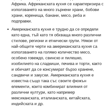
Африка. Африканската кухня се характеризира с
използването на много зърнени храни, бобови
храни, коренища, банани, месо, риба и
подправки.
Американската кухня е трудно да се определи
като една, тъй като тя обхваща много различни
стилове, региони и етнически групи. Някои от
най-общите черти на американската кухня са
използването на голямо количество месо,
особено говеждо, свинско и пилешко,
изобилието на сладкиши, печива и торти, както
и обичаят да се консумират бързо хранене,
сандвичи и закуски. Американската кухня е
известна също така със своите фюжън
елементи, които комбинират влияния от
различни култури, като например
мексиканската, италианската, китайската,
индийската и др.