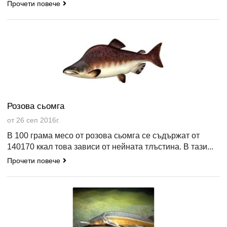
Прочети повече
Розова сьомга
от 26 сеп 2016г.
В 100 грама месо от розова сьомга се съдържат от
140170 ккал това зависи от нейната тлъстина. В тази...
Прочети повече