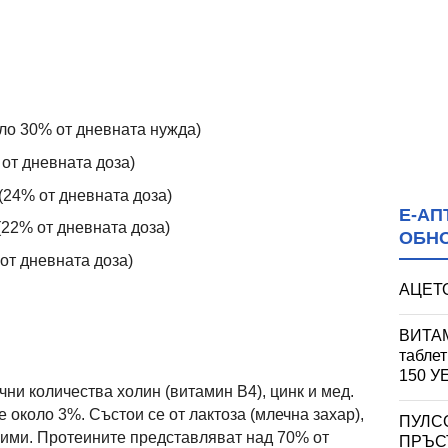
ло 30% от дневната нужда)
 от дневната доза)
(24% от дневната доза)
Е-АП
22% от дневната доза)
ОБН
от дневната доза)
АЦЕТО
ВИТАМ
табле
150 
ни количества холин (витамин B4), цинк и мед.
около 3%. Състои се от лактоза (млечна захар),
ПУЛС
сими. Протеините представляват над 70% от
ПРЪСТ