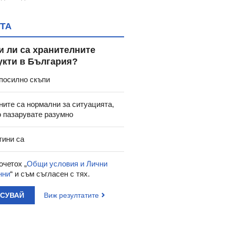
ТА
и ли са хранителните
укти в България?
посилно скъпи
ните са нормални за ситуацията,
о пазарувате разумно
тини са
очетох „
Общи условия и Лични
нни
“ и съм съгласен с тях.
АСУВАЙ
Виж резултатите