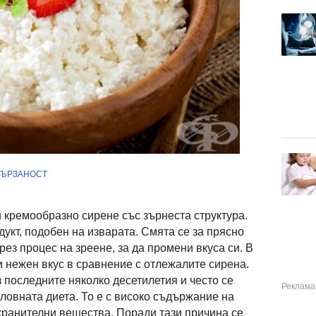
ВЪРЗАНОСТ
и кремообразно сирене със зърнеста структура.
укт, подобен на изварата. Смята се за прясно
рез процес на зреене, за да промени вкуса си. В
и нежен вкус в сравнение с отлежалите сирена.
 последните няколко десетилетия и често се
ловната диета. То е с високо съдържание на
 хранителни вещества. Поради тази причина се