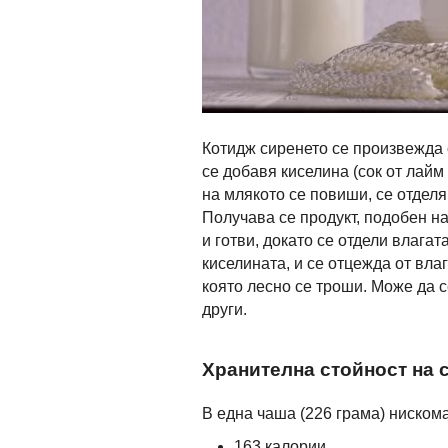
Котидж сиренето се произвежда 
се добавя киселина (сок от лайм 
на млякото се повиши, се отделя 
Получава се продукт, подобен на
и готви, докато се отдели влагат
киселината, и се отцежда от вла
която лесно се троши. Може да с
други.
Хранителна стойност на 
В една чаша (226 грама) ниском
163 калории