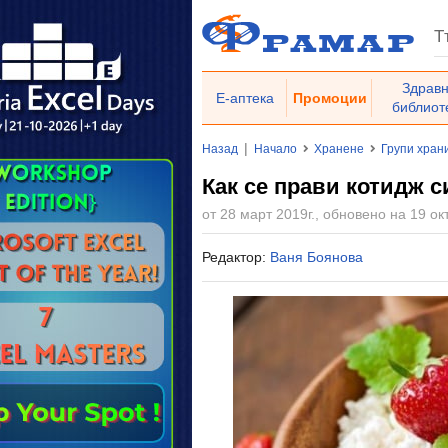
Здрав
Е-аптека
Промоции
библиот
|
Назад
Начало
Хранене
Групи хран
Как се прави котидж с
от 28 март 2019г., обновено на 19 окт
Редактор:
Ваня Боянова