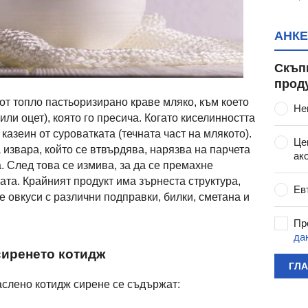
АНКЕ
Скъп
прод
от топло пастьоризирано краве мляко, към което
Не
или оцет), която го пресича. Когато киселинността
казеин от суроватката (течната част на млякото).
Це
 извара, който се втвърдява, нарязва на парчета
ак
а. След това се измива, за да се премахне
гата. Крайният продукт има зърнеста структура,
Ев
е овкуси с различни подправки, билки, сметана и
Пр
да
сиренето котидж
ГЛ
аслено котидж сирене се съдържат: