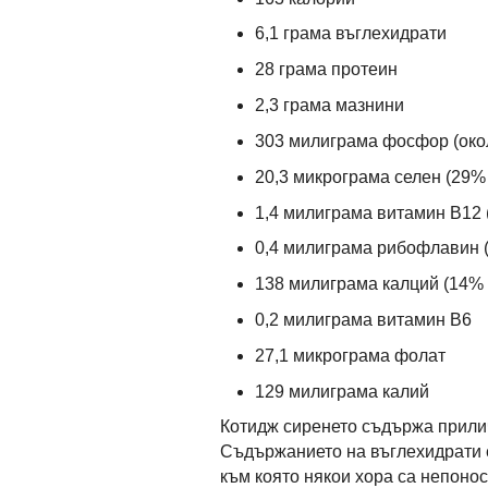
6,1 грама въглехидрати
28 грама протеин
2,3 грама мазнини
303 милиграма фосфор (око
20,3 микрограма селен (29%
1,4 милиграма витамин В12 
0,4 милиграма рибофлавин (
138 милиграма калций (14% 
0,2 милиграма витамин В6
27,1 микрограма фолат
129 милиграма калий
Котидж сиренето съдържа прилич
Съдържанието на въглехидрати е 
към която някои хора са непоно