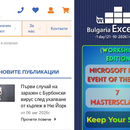
 начин
За
Контакти
вот
нас
о е полезно
НОВИТЕ ПУБЛИКАЦИИ
Първи случай на
заразен с Бурбонски
вирус след ухапване
от кърлеж в Ню Йорк
от 06 авг 2026г.
Прочети повече