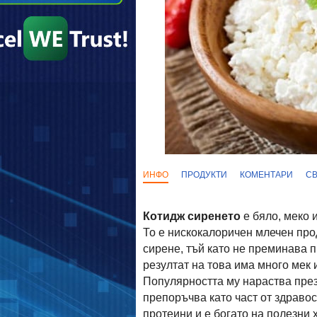
ИНФО
ПРОДУКТИ
КОМЕНТАРИ
С
Котидж сиренето
е бяло, меко 
То е нискокалоричен млечен прод
сирене, тъй като не преминава п
резултат на това има много мек 
Популярността му нараства през
препоръчва като част от здравос
протеини и е богато на полезни