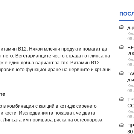
ПОС
д-
Ком
06 
БЕ
 витамин В12. Някои млечни продукти помагат да
200
т него. Вегетарианците често страдат от липса на
Ком
ж е един добър вариант за тях. Витамин В12
06 
 правилното функциониране на нервните и кръвни
ГА
дъ
Ком
06 
те
ТР
С
 в комбинация с калций в котидж сиренето
Ком
и кости. Изследванията показват, че двата
06 
. Липсата им повишава риска на остеопороза,
ПР
30