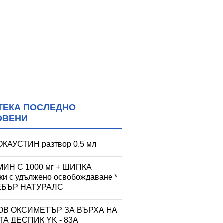
ТЕКА ПОСЛЕДНО
ОВЕНИ
КАУСТИН разтвор 0.5 мл
ИН С 1000 мг + ШИПКА
тки с удължено освобождаване *
УЕБЪР НАТУРАЛС
ОВ ОКСИМЕТЪР ЗА ВЪРХА НА
А ДЕСПИК YK - 83A