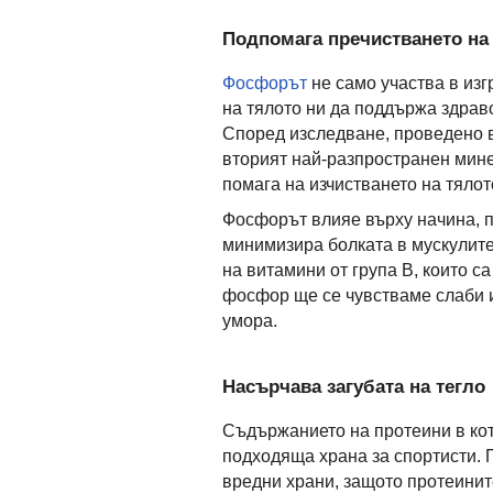
Подпомага пречистването на 
Фосфорът
не само участва в изг
на тялото ни да поддържа здрав
Според изследване, проведено 
вторият най-разпространен мине
помага на изчистването на тялот
Фосфорът влияе върху начина, по
минимизира болката в мускулите
на витамини от група В, които с
фосфор ще се чувстваме слаби и
умора.
Насърчава загубата на тегло
Съдържанието на протеини в кот
подходяща храна за спортисти. 
вредни храни, защото протеините