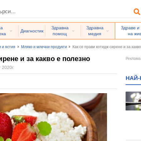
на
Здравна
Здравна
Здраве и
Диагностик
ека
помощ
медия
на жи
и и ястия
Мляко и млечни продукти
Как се прави котидж сирене и за какв
ирене и за какво е полезно
 2020г.
НАЙ-