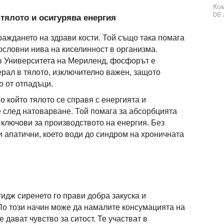
Ком
06 
тялото и осигурява енергия
раждането на здрави кости. Той също така помага
ословни нива на киселинност в организма.
в Университета на Мериленд, фосфорът е
рал в тялото, изключително важен, защото
о от отпадъци.
 който тялото се справя с енергията и
 след натоварване. Той помага за абсорбцията
а ключови за производството на енергия. Без
 апатични, което води до синдром на хроничната
идж сиренето го прави добра закуска и
По този начин може да намалите консумацията на
 дават чувство за ситост. Те участват в