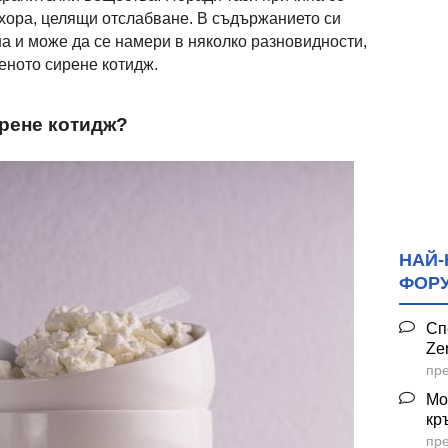
 хора, целящи отслабване. В съдържанието си
а и може да се намери в няколко разновидности,
еното сирене котидж.
рене котидж?
НАЙ-
ФОР
Сп
Ze
пре
Мо
кр
пре