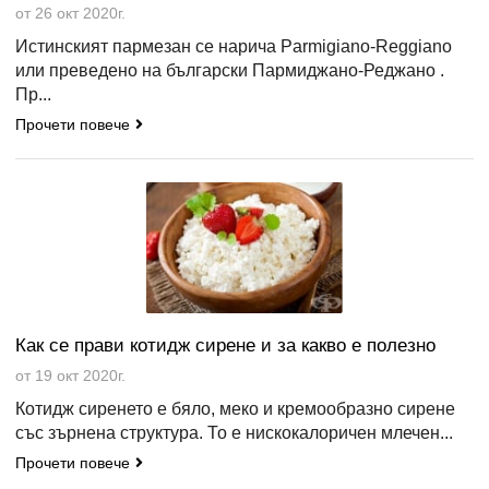
от 26 окт 2020г.
Истинският пармезан се нарича Parmigiano-Reggiano
или преведено на български Пармиджано-Реджано .
Пр...
Прочети повече
Как се прави котидж сирене и за какво е полезно
от 19 окт 2020г.
Котидж сиренето е бяло, меко и кремообразно сирене
със зърнена структура. То е нискокалоричен млечен...
Прочети повече