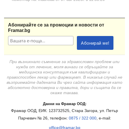
Абонирайте се за промоции и новости от
Framar.bg
При възникнало съмнение за здравословен проблем или
нужда от лечение, моля винаги се обръщайте за
медицинска консултация към квалифициран и
правоспособен лекар или фармацевт. В никакъв случай не
възприемайте дадената Ви чрез сайта информация като
абсолютно достоверна и правилна, дори и същата да се
окаже такава.
Данни на Фрамар ООД:
Фрамар ООД, ЕИК: 123732525, Стара Загора, ул. Петър
Парчевич № 26, телефон:
0875 / 322 000
, e-mail:
office@framar.bg