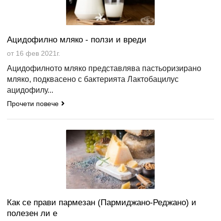
Ацидофилно мляко - ползи и вреди
от 16 фев 2021г.
Ацидофилното мляко представлява пастьоризирано
мляко, подквасено с бактерията Лактобацилус
ацидофилу...
Прочети повече
Как се прави пармезан (Пармиджано-Реджано) и
полезен ли е