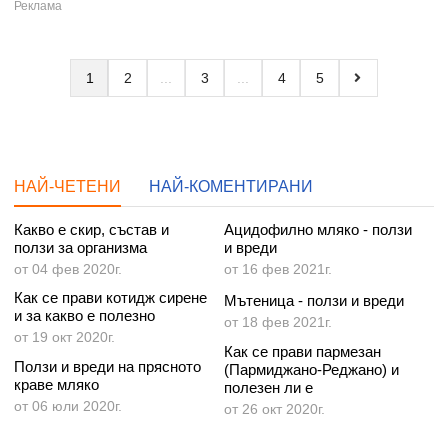
1
2
3
4
5
НАЙ-КОМЕНТИРАНИ
НАЙ-ЧЕТЕНИ
Какво е скир, състав и
Ацидофилно мляко - ползи
ползи за организма
и вреди
от 04 фев 2020г.
от 16 фев 2021г.
Как се прави котидж сирене
Мътеница - ползи и вреди
и за какво е полезно
от 18 фев 2021г.
от 19 окт 2020г.
Как се прави пармезан
Ползи и вреди на прясното
(Пармиджано-Реджано) и
краве мляко
полезен ли е
от 06 юли 2020г.
от 26 окт 2020г.