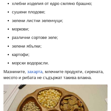
хлебни изделия от едро смляно брашно;
сушени плодове;
зелени листни зеленчуци;
моркови;
различни сортове зеле;
зелени ябълки;
картофи;
морски водорасли.
Мазнините,
захарта
, млечните продукти, сирената,
месото и рибата не съдържат такива влакна.