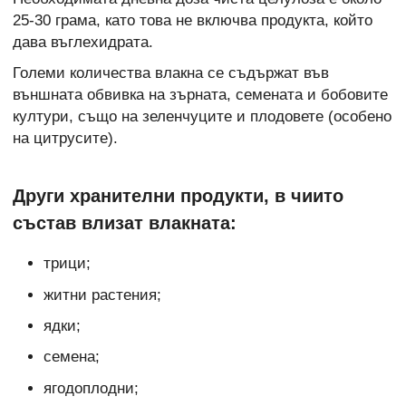
25-30 грама, като това не включва продукта, който
дава въглехидрата.
Големи количества влакна се съдържат във
външната обвивка на зърната, семената и бобовите
култури, също на зеленчуците и плодовете (особено
на цитрусите).
Други хранителни продукти, в чиито
състав влизат влакната:
трици;
житни растения;
ядки;
семена;
ягодоплодни;