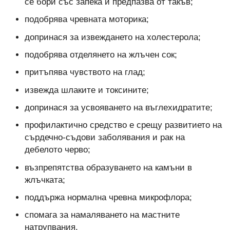
се бори със запека и предпазва от такъв;
подобрява чревната моторика;
допринася за извеждането на холестерола;
подобрява отделянето на жлъчен сок;
притъпява чувството на глад;
извежда шлаките и токсините;
допринася за усвояването на въглехидратите;
профилактично средство е срещу развитието на
сърдечно-съдови заболявания и рак на
дебелото черво;
възпрепятства образуването на камъни в
жлъчката;
поддържа нормална чревна микрофлора;
спомага за намаляването на мастните
натрупвания.