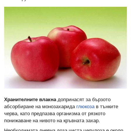
Хранителните влакна
допринасят за бързото
абсорбиране на монозахарида
глюкоза
в тънките
черва, като предпазва организма от рязкото
понижаване на нивото на кръвната захар.
Необходимата дневна доза чиста целулоза е около