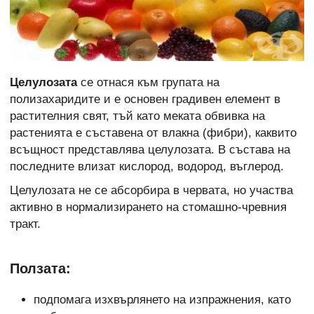
Целулозата
се отнася към групата на
полизахаридите и е основен градивен елемент в
растителния свят, тъй като меката обвивка на
растенията е съставена от влакна (фибри), каквито
всъщност представлява целулозата. В състава на
последните влизат кислород, водород, въглерод.
Целулозата не се абсорбира в червата, но участва
активно в нормализирането на стомашно-чревния
тракт.
Ползата:
подпомага изхвърлянето на изпражнения, като