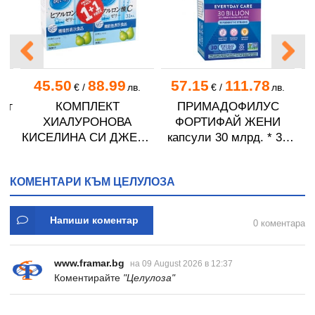
45.50
88.99
57.15
111.78
.
€
/
лв.
€
/
лв.
кг
КОМПЛЕКТ
ПРИМАДОФИЛУС
А
ХИАЛУРОНОВА
ФОРТИФАЙ ЖЕНИ
КИСЕЛИНА СИ ДЖЕЛИ
капсули 30 млрд. * 30
желирани стика 2 кутии
NATURE'S WAY
* 31
КОМЕНТАРИ КЪМ ЦЕЛУЛОЗА
Напиши коментар
0 коментара
www.framar.bg
на 09 August 2026 в 12:37
Коментирайте
"Целулоза"