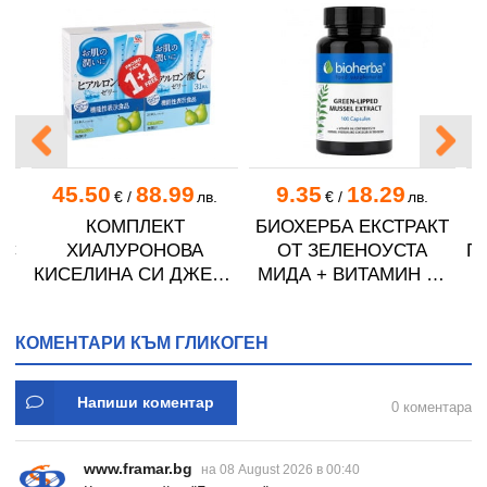
45.50
88.99
9.35
18.29
€
/
лв.
€
/
лв.
КОМПЛЕКТ
БИОХЕРБА ЕКСТРАКТ
ИС
ХИАЛУРОНОВА
ОТ ЗЕЛЕНОУСТА
П
л
КИСЕЛИНА СИ ДЖЕЛИ
МИДА + ВИТАМИН B6
желирани стика 2 кутии
капсули * 100
* 31
КОМЕНТАРИ КЪМ ГЛИКОГЕН
Напиши коментар
0 коментара
www.framar.bg
на 08 August 2026 в 00:40