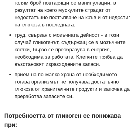
голям брой повтарящи се манипулации, в
резултат на което мускулите страдат от
недостатъчно постъпване на кръв и от недостиг
на глюкоза в последната.
труд, свързан с мозъчната дейност - в този
случай гликогенът, съдържащ се в мозъчните
клетки, бързо се преобразува в енергия,
необходима за работата. Клетките трябва да
възстановят изразходените запаси.
прием на по-малко храна от необходимото -
тогава организмът не получава достатъчно
глюкоза от хранителните продукти и започва да
преработва запасите си.
Потребността от гликоген се понижава
при: