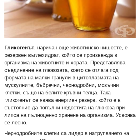
Гликогенът
, наричан още животинско нишесте, е
резервен въглехидрат, който се произвежда в
организма на животните и хората. Представлява
съединение на глюкозата, което се отлага под
формата на малки гранули в цитоплазмата на
мускулните, бъбречни, чернодробни, мозъчни
клетки, също на белите кръвни телца. Така
гликогенът се явява енергиен резерв, който е в
състояние да попълни недостига на глюкоза при
липса на пълноценно хранене на организма. Усвоява
се лесно.
Чернодробните клетки са лидер в натрупването на