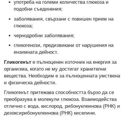
употреба на големи количества глюкоза и
подобни съединения;
заболявания, свързани с повишен прием на
глюкоза;
чернодробни заболявания;
гликогенози, предизвикани от нарушения на
ензимната дейност.
Гликогенът
е пълноценен източник на енергия за
организма, когато не му достигат хранителни
вещества. Необходим е за пълноценната умствена
и физическа дейности.
Гликогенът притежава способността бързо да се
преобразува в молекули глюкоза. Взаимодейства
отлично с вода, кислород, рибонуклеинова (РНК) и
дезоксирибонуклеинова (РНК) киселини.