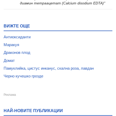
диамин тетраацетат (Calcium disodium EDTA)"
ВИЖТЕ ОЩЕ
Антиоксиданти
Маракуя
Драконов плод
Домат
Памуклийка, цистус инканус, скална роза, лавдан
Черно кучешко грозде
НАЙ-НОВИТЕ ПУБЛИКАЦИИ