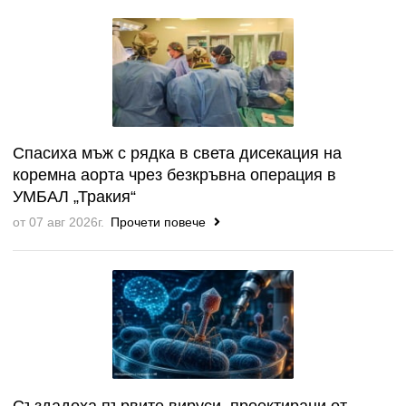
Спасиха мъж с рядка в света дисекация на
коремна аорта чрез безкръвна операция в
УМБАЛ „Тракия“
от 07 авг 2026г.
Прочети повече
Създадоха първите вируси, проектирани от