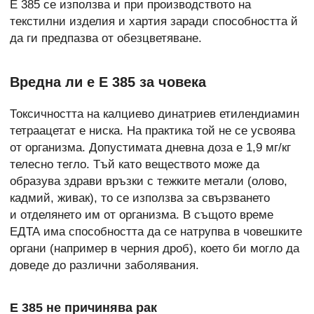
Е 385 се използва и при производството на
текстилни изделия и хартия заради способността й
да ги предпазва от обезцветяване.
Вредна ли е Е 385 за човека
Токсичността на калциево динатриев етилендиамин
тетраацетат е ниска. На практика той не се усвоява
от организма. Допустимата дневна доза е 1,9 мг/кг
телесно тегло. Тъй като веществото може да
образува здрави връзки с тежките метали (олово,
кадмий, живак), то се използва за свързването
и отделянето им от организма. В същото време
ЕДТА има способността да се натрупва в човешките
органи (например в черния дроб), което би могло да
доведе до различни заболявания.
Е 385 не причинява рак