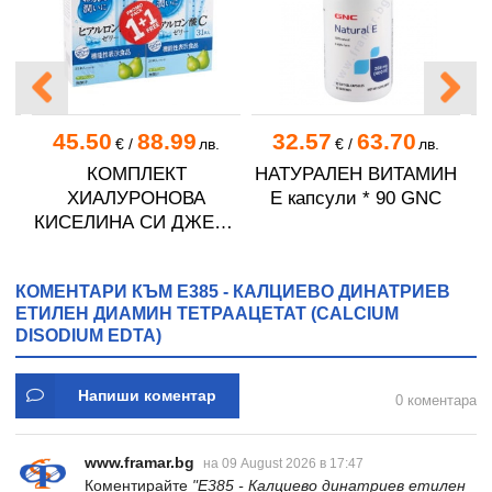
45.50
88.99
32.57
63.70
.
€
/
лв.
€
/
лв.
А
КОМПЛЕКТ
НАТУРАЛЕН ВИТАМИН
А
0
ХИАЛУРОНОВА
E капсули * 90 GNC
КИСЕЛИНА СИ ДЖЕЛИ
желирани стика 2 кутии
* 31
КОМЕНТАРИ КЪМ E385 - КАЛЦИЕВО ДИНАТРИЕВ
ЕТИЛЕН ДИАМИН ТЕТРААЦЕТАТ (CALCIUM
DISODIUM EDTA)
Напиши коментар
0 коментара
www.framar.bg
на 09 August 2026 в 17:47
Коментирайте
"E385 - Калциево динатриев етилен