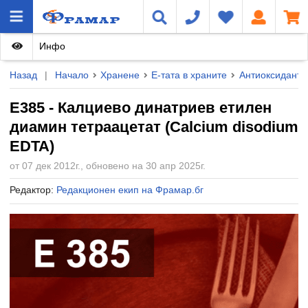
Инфо
Назад
|
Начало
Хранене
Е-тата в храните
Антиоксиданти
E385 - Калциево динатриев етилен
диамин тетраацетат (Calcium disodium
EDTA)
от 07 дек 2012г., обновено на 30 апр 2025г.
Редактор:
Редакционен екип на Фрамар.бг