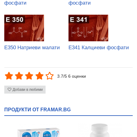
фосфати
фосфати
E350 Натриеви малати
E341 Калциеви фосфати
3.7/5 6 оценки
Добави в любими
ПРОДУКТИ ОТ FRAMAR.BG