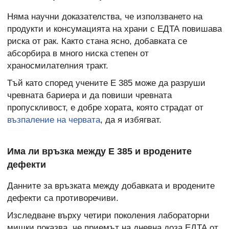
Няма научни доказателства, че използването на
продукти и консумацията на храни с ЕДТА повишава
риска от рак. Както стана ясно, добавката се
абсорбира в много ниска степен от
храносмилателния тракт.
Тъй като според учените Е 385 може да разруши
чревната бариера и да повиши чревната
пропускливост, е добре хората, която страдат от
възпаление на червата
, да я избягват.
Има ли връзка между Е 385 и вродените
дефекти
Данните за връзката между добавката и вродените
дефекти са противоречиви.
Изследване върху четири поколения лабораторни
мишки показва, че приемът на дневна доза ЕДТА от