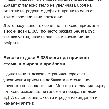
250 мг/ кг телесно тегло не увеличава броя на
животните, родени с дефекти при нито едно от
трите проследявани поколения.
Друго проучване пък сочи, че плъхове, приемали
високи дози Е 385, по-често раждат бебета със
заешка устна, навита опашка и аномалии на
ребрата.
Високите дози Е 385 могат да причинят
стомашно-чревни проблеми
Единственият доказан страничен ефект от
увеличения прием на добавката е стомашно-
чревното неразположение. Много изследвания върху
плъхове разкриват, че големите перорални дози
ЕДТА са свързани с чести и редки изхождания и
намален апетит.