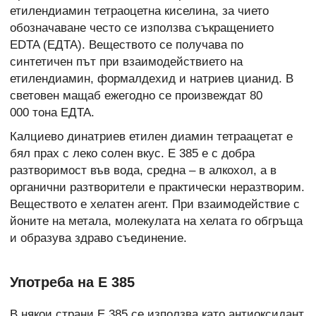
етилендиамин тетраоцетна киселина, за чието
обозначаване често се използва съкращението
EDTA (ЕДТА). Веществото се получава по
синтетичен път при взаимодействието на
етилендиамин, формалдехид и натриев цианид. В
световен мащаб ежегодно се произвеждат 80
000 тона ЕДТА.
Калциево динатриев етилен диамин тетраацетат е
бял прах с леко солен вкус. Е 385 е с добра
разтворимост във вода, средна – в алкохол, а в
органични разтворители е практически неразтворим.
Веществото е хелатен агент. При взаимодействие с
йоните на метала, молекулата на хелата го обгръща
и образува здраво съединение.
Употреба на Е 385
В някои страни Е 385 се използва като антиоксидант