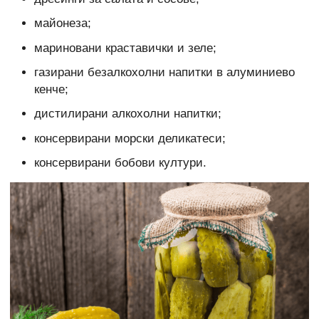
майонеза;
мариновани краставички и зеле;
газирани безалкохолни напитки в алуминиево
кенче;
дистилирани алкохолни напитки;
консервирани морски деликатеси;
консервирани бобови култури.