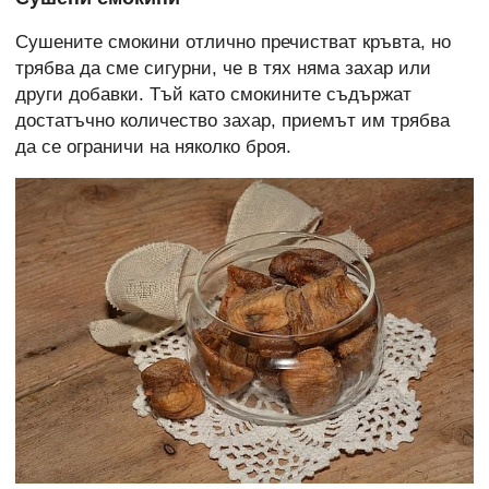
Сушените смокини отлично пречистват кръвта, но
трябва да сме сигурни, че в тях няма захар или
други добавки. Тъй като смокините съдържат
достатъчно количество захар, приемът им трябва
да се ограничи на няколко броя.