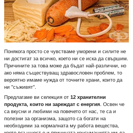
Понякога просто се чувстваме уморени и силите не
ни достигат за всичко, което ни се иска да свършим.
Причините за това може да бъдат най-различни, но
ако няма съществуващ здравословен проблем, то
вероятно имаме нужда от точните храни, които да
ни "съживят".
Предлагаме ви селекция от
12 хранителни
продукта, които ни зареждат с енергия
. Освен че
са вкусни и любими на повечето от нас, те са и
полезни за организма, защото са богати на
необходими за нормалната му работа вещества,
което всъщност е и причината консумацията им да