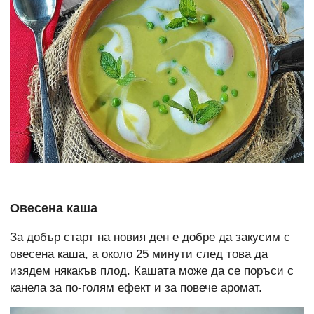
Овесена каша
За добър старт на новия ден е добре да закусим с
овесена каша, а около 25 минути след това да
изядем някакъв плод. Кашата може да се поръси с
канела за по-голям ефект и за повече аромат.