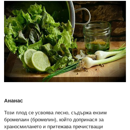
Ананас
Този плод се усвоява лесно, съдържа ензим
бромелаин (бромелин), който допринася за
храносмилането и притежава пречистващи