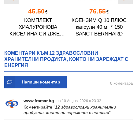
45.50
76.55
€
€
ИН
КОМПЛЕКТ
КОЕНЗИМ Q 10 ПЛЮС
ХИАЛУРОНОВА
капсули 40 мг * 150
0
КИСЕЛИНА СИ ДЖЕЛИ
SANCT BERNHARD
желирани стика 2 кутии
* 31
КОМЕНТАРИ КЪМ 12 ЗДРАВОСЛОВНИ
ХРАНИТЕЛНИ ПРОДУКТА, КОИТО НИ ЗАРЕЖДАТ С
ЕНЕРГИЯ
Напиши коментар
0 коментара
www.framar.bg
на 10 August 2026 в 23:32
Коментирайте
"12 здравословни хранителни
продукта, които ни зареждат с енергия"