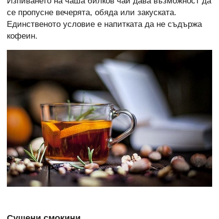
Изпиването на чаша билков чай дава възможност да
се пропусне вечерята, обяда или закуската.
Единственото условие е напитката да не съдържа
кофеин.
Сушени смокини