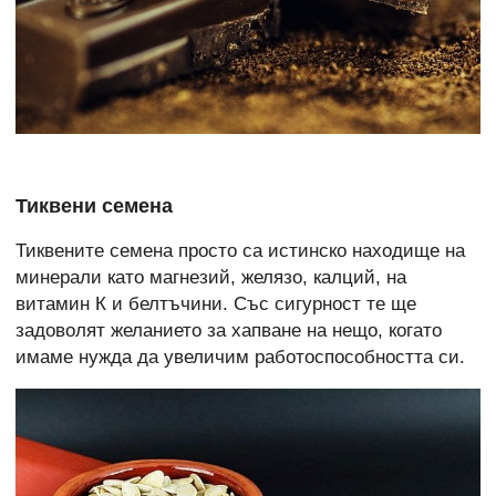
Тиквени семена
Тиквените семена просто са истинско находище на
минерали като магнезий, желязо, калций, на
витамин К и белтъчини. Със сигурност те ще
задоволят желанието за хапване на нещо, когато
имаме нужда да увеличим работоспособността си.