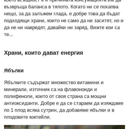
възвръща баланса в тялото. Когато ни се похапва
нещо, за да залъжем глада, е добре това да бъдат
подходящи храни, които не само да ни заситят, но и
да не ни навредят, давайки ни заряд. Вижте кои са
те...
Храни, които дават енергия
Ябълки
Ябълките съдържат множество витамини и
минерали, източник са на флавоноиди и
полифеноли, които от своя страна са мощни
антиоксиданти. Добре е да се стараем да изяждаме
по 1 плод всяка сутрин, да добавяме ябълки и в
плодовите коктейли.