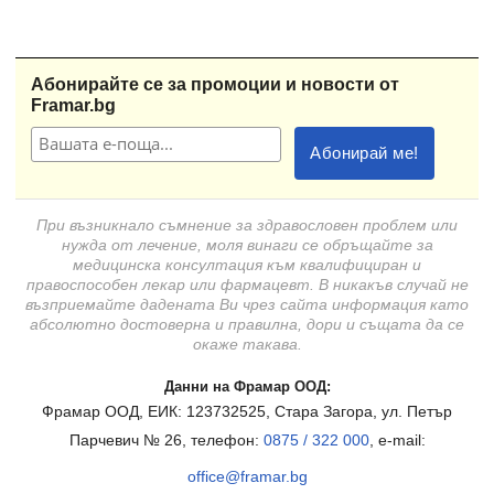
Абонирайте се за промоции и новости от
Framar.bg
При възникнало съмнение за здравословен проблем или
нужда от лечение, моля винаги се обръщайте за
медицинска консултация към квалифициран и
правоспособен лекар или фармацевт. В никакъв случай не
възприемайте дадената Ви чрез сайта информация като
абсолютно достоверна и правилна, дори и същата да се
окаже такава.
Данни на Фрамар ООД:
Фрамар ООД, ЕИК: 123732525, Стара Загора, ул. Петър
Парчевич № 26, телефон:
0875 / 322 000
, e-mail:
office@framar.bg